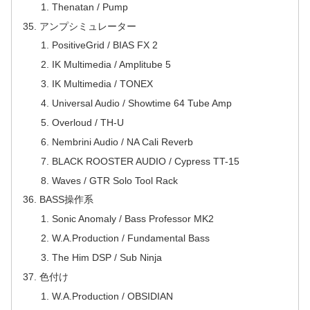
Thenatan / Pump
アンプシミュレーター
PositiveGrid / BIAS FX 2
IK Multimedia / Amplitube 5
IK Multimedia / TONEX
Universal Audio / Showtime 64 Tube Amp
Overloud / TH-U
Nembrini Audio / NA Cali Reverb
BLACK ROOSTER AUDIO / Cypress TT-15
Waves / GTR Solo Tool Rack
BASS操作系
Sonic Anomaly / Bass Professor MK2
W.A.Production / Fundamental Bass
The Him DSP / Sub Ninja
色付け
W.A.Production / OBSIDIAN