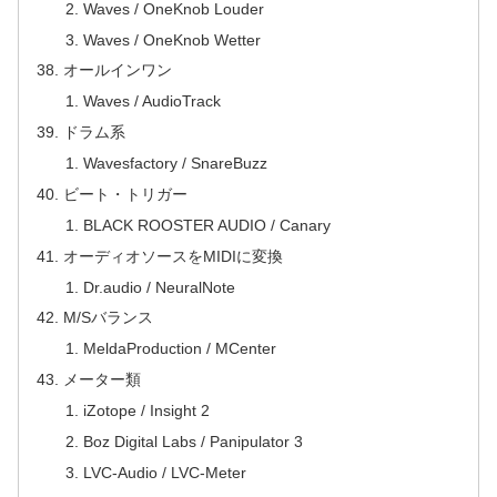
Waves / OneKnob Louder
Waves / OneKnob Wetter
オールインワン
Waves / AudioTrack
ドラム系
Wavesfactory / SnareBuzz
ビート・トリガー
BLACK ROOSTER AUDIO / Canary
オーディオソースをMIDIに変換
Dr.audio / NeuralNote
M/Sバランス
MeldaProduction / MCenter
メーター類
iZotope / Insight 2
Boz Digital Labs / Panipulator 3
LVC-Audio / LVC-Meter