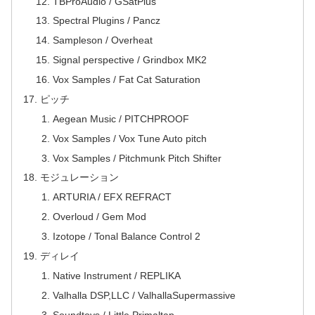
TBProAudio / GSatPlus
Spectral Plugins / Pancz
Sampleson / Overheat
Signal perspective / Grindbox MK2
Vox Samples / Fat Cat Saturation
ピッチ
Aegean Music / PITCHPROOF
Vox Samples / Vox Tune Auto pitch
Vox Samples / Pitchmunk Pitch Shifter
モジュレーション
ARTURIA / EFX REFRACT
Overloud / Gem Mod
Izotope / Tonal Balance Control 2
ディレイ
Native Instrument / REPLIKA
Valhalla DSP,LLC / ValhallaSupermassive
Soundtoys / Little Primaltap