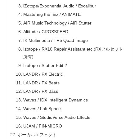
iZotope/Exponential Audio / Excalibur
Mastering the mix / ANIMATE
AIR Music Technology / AIR Stutter
Altitude / CROSSFEED
IK Multimedia / TR5 Quad Image
Izotope / RX10 Repair Assistant etc.(RXフルセット
所有)
Izotope / Stutter Edit 2
LANDR / FX Electric
LANDR / FX Beats
LANDR / FX Bass
Waves / IDX Intelligent Dynamics
Waves / Lofi Space
Waves / StudioVerse Audio Effects
UJAM / FIN-MICRO
ボーカルエフェクト