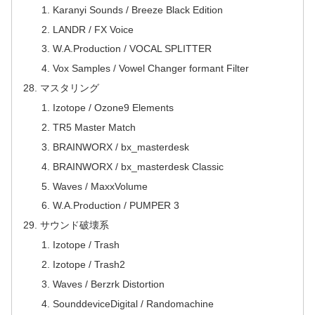
Karanyi Sounds / Breeze Black Edition
LANDR / FX Voice
W.A.Production / VOCAL SPLITTER
Vox Samples / Vowel Changer formant Filter
マスタリング
Izotope / Ozone9 Elements
TR5 Master Match
BRAINWORX / bx_masterdesk
BRAINWORX / bx_masterdesk Classic
Waves / MaxxVolume
W.A.Production / PUMPER 3
サウンド破壊系
Izotope / Trash
Izotope / Trash2
Waves / Berzrk Distortion
SounddeviceDigital / Randomachine