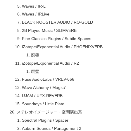
Waves / IR-L
Waves / IRLive
BLACK ROOSTER AUDIO / RO-GOLD
2B Played Music / SLIMVERB
Fine Classics Plugins / Subtle Spaces
iZotope/Exponential Audio / PHOENIXVERB
廃盤
iZotope/Exponential Audio / R2
廃盤
Fuse AudioLabs / VREV-666
Wave Alchemy / Magic7
UJAM / UFX-REVERB
Soundtoys / Little Plate
ステレオイメージャー・空間演出系
Spectral Plugins / Spacer
Auburn Sounds / Panagement 2