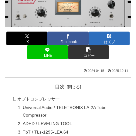
X
Facebook
はてブ
LINE
コピー
2024.04.15
2025.12.11
目次
オプトコンプレッサー
Universal Audio / TELETRONIX LA-2A Tube
Compressor
ADHD / LEVELING TOOL
TbT / TLs-1295-LEA.64