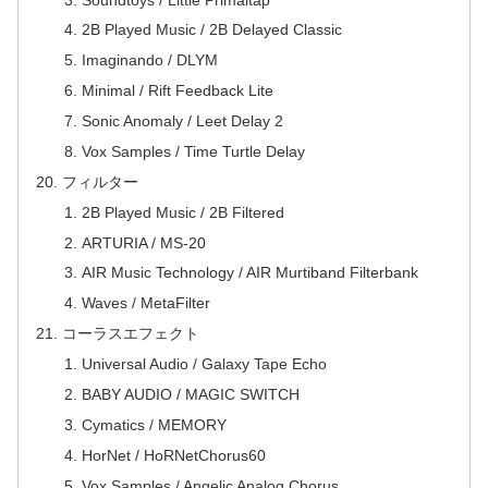
2B Played Music / 2B Delayed Classic
Imaginando / DLYM
Minimal / Rift Feedback Lite
Sonic Anomaly / Leet Delay 2
Vox Samples / Time Turtle Delay
フィルター
2B Played Music / 2B Filtered
ARTURIA / MS-20
AIR Music Technology / AIR Murtiband Filterbank
Waves / MetaFilter
コーラスエフェクト
Universal Audio / Galaxy Tape Echo
BABY AUDIO / MAGIC SWITCH
Cymatics / MEMORY
HorNet / HoRNetChorus60
Vox Samples / Angelic Analog Chorus