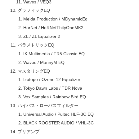
Waves / VEQ3
グラフィックEQ
Melda Production / MDynamicEq
HorNet / HoRNetThityOneMK2
ZL / ZL Equalizer 2
パラメトリックEQ
IK Multimedia / TR5 Classic EQ
Waves / MannyM EQ
マスタリングEQ
Izotope / Ozone 12 Equalizer
Tokyo Dawn Labs / TDR Nova
Vox Samples / Rainbow Bird EQ
ハイパス・ローパスフィルター
Universal Audio / Pultec HLF-3C EQ
BLACK ROOSTER AUDIO / VHL-3C
プリアンプ