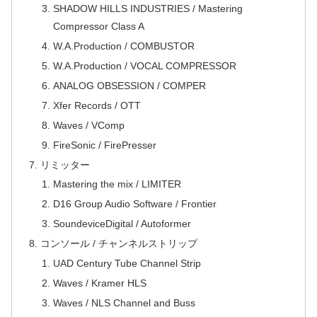
SHADOW HILLS INDUSTRIES / Mastering
Compressor Class A
W.A.Production / COMBUSTOR
W.A.Production / VOCAL COMPRESSOR
ANALOG OBSESSION / COMPER
Xfer Records / OTT
Waves / VComp
FireSonic / FirePresser
リミッター
Mastering the mix / LIMITER
D16 Group Audio Software / Frontier
SoundeviceDigital / Autoformer
コンソール / チャンネルストリップ
UAD Century Tube Channel Strip
Waves / Kramer HLS
Waves / NLS Channel and Buss