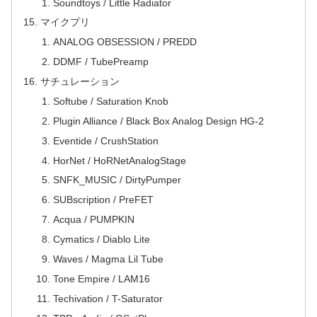
Soundtoys / Little Radiator
マイクプリ
ANALOG OBSESSION / PREDD
DDMF / TubePreamp
サチュレーション
Softube / Saturation Knob
Plugin Alliance / Black Box Analog Design HG-2
Eventide / CrushStation
HorNet / HoRNetAnalogStage
SNFK_MUSIC / DirtyPumper
SUBscription / PreFET
Acqua / PUMPKIN
Cymatics / Diablo Lite
Waves / Magma Lil Tube
Tone Empire / LAM16
Techivation / T-Saturator