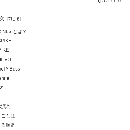
2025.01.09
次
s NLS とは？
SPIKE
MIKE
NEVO
nelとBuss
annel
ss
方
の流れ
うことは
する順番