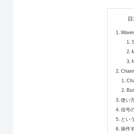
目
Wave
Chan
Ch
Bu
使い
信号
とい
操作