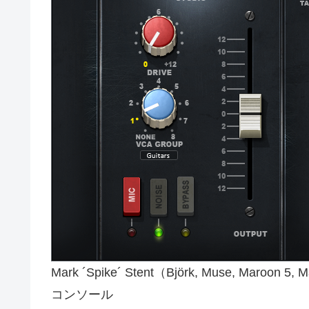
Mark ´Spike´ Stent（Björk, Muse, 
コンソール